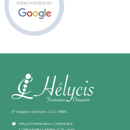
Nº Registro Sanitario: C.2.2./5885
Helycis Fisioterapia y Osteopatía
C/ Fernández Ladreda nº 14 - bajo