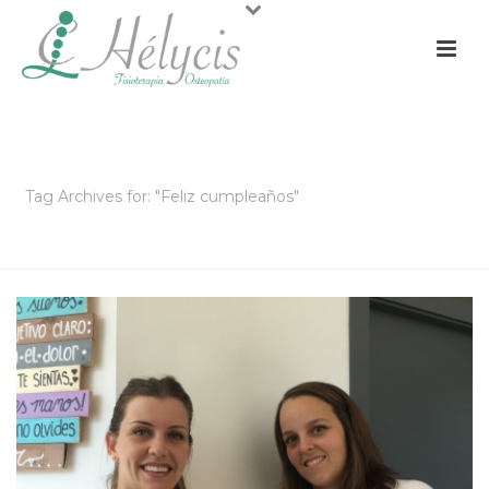
ARCHIVOS
Tag Archives for: "Feliz cumpleaños"
PORTADA
»
FELIZ CUMPLEAÑOS