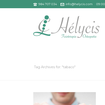
984 707 034
info@helycis.com
09:00 
ARCHIVOS
Tag Archives for: "tabaco"