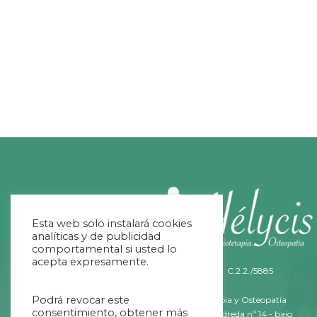
Esta web solo instalará cookies
analíticas y de publicidad
comportamental si usted lo
acepta expresamente.
Nº Registro Sanitario: C.2.2./5885
Podrá revocar este
Helycis Fisioterapia y Osteopatía
consentimiento, obtener más
C/ Fernández Ladreda nº 14 - bajo