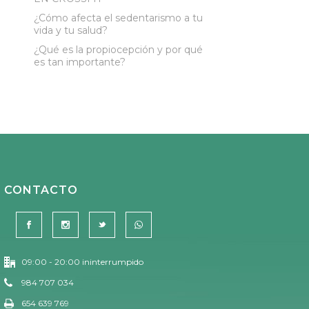
¿Cómo afecta el sedentarismo a tu
vida y tu salud?
¿Qué es la propiocepción y por qué
es tan importante?
CONTACTO
09:00 - 20:00 ininterrumpido
984 707 034
654 639 769