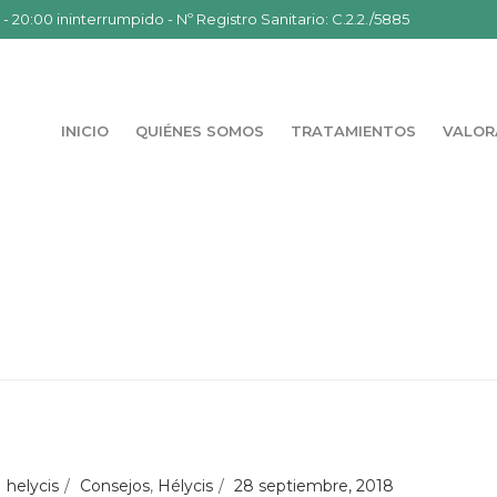
- 20:00 ininterrumpido - Nº Registro Sanitario: C.2.2./5885
INICIO
QUIÉNES SOMOS
TRATAMIENTOS
VALOR
helycis
Consejos
,
Hélycis
28 septiembre, 2018