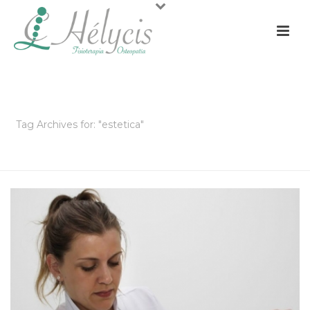
ARCHIVOS
Tag Archives for: "estetica"
PORTADA
»
ESTETICA