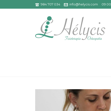
984 707 034
info@helycis.com
09:00 
OSTEOPATÍA EN TU DÍA A