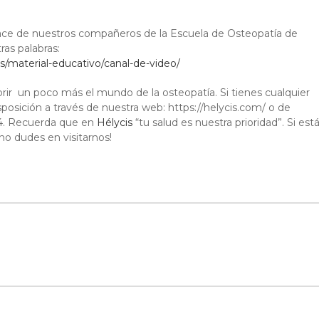
ace de nuestros compañeros de la Escuela de Osteopatía de
ras palabras:
/material-educativo/canal-de-video/
rir un poco más el mundo de la osteopatía. Si tienes cualquier
posición a través de nuestra web: https://helycis.com/ o de
4. Recuerda que en
Hélycis
“tu salud es nuestra prioridad”. Si est
no dudes en visitarnos!