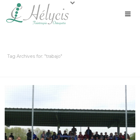
ARCHIVOS
Tag Archives for: "trabajo"
PORTADA
»
TRABAJO