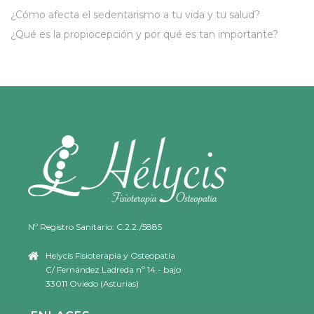
¿Cómo afecta el sedentarismo a tu vida y tu salud?
¿Qué es la propiocepción y por qué es tan importante?
Nº Registro Sanitario: C.2.2./5885
Helycis Fisioterapia y Osteopatía
C/ Fernández Ladreda nº 14 - bajo
33011 Oviedo (Asturias)