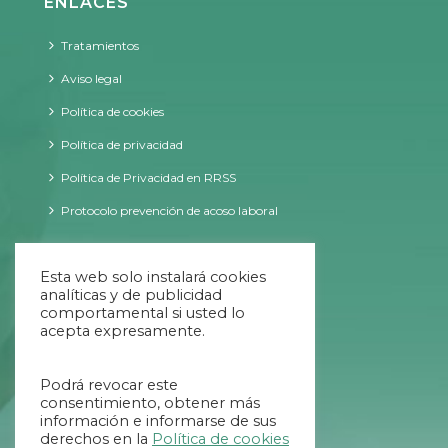
ENLACES
Tratamientos
Aviso legal
Política de cookies
Política de privacidad
Política de Privacidad en RRSS
Protocolo prevención de acoso laboral
CONTACTO
Esta web solo instalará cookies
analíticas y de publicidad
comportamental si usted lo
acepta expresamente.
09:00 - 20:00 ininterrumpido
Podrá revocar este
984 707 034
consentimiento, obtener más
información e informarse de sus
654 639 769
derechos en la
Política de cookies