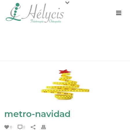
METRO-NAVIDAD
PORTADA
»
¿CÓMO CUIDAR TU SALUD FRENTE A LOS EXCESOS
NAVIDEÑOS?
»
METRO-NAVIDAD
metro-navidad
0
0