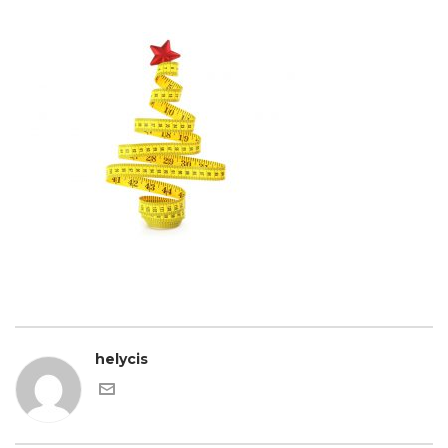
helycis