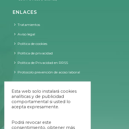
ENLACES
Tratamientos
Aviso legal
Política de cookies
Política de privacidad
Política de Privacidad en RRSS
Protocolo prevención de acoso laboral
CONTACTO
Esta web solo instalará cookies
analíticas y de publicidad
comportamental si usted lo
acepta expresamente.
09:00 - 20:00 ininterrumpido
Podrá revocar este
984 707 034
consentimiento, obtener más