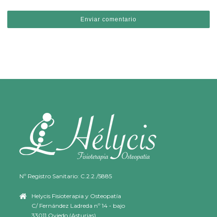
Nº Registro Sanitario: C.2.2./5885
Helycis Fisioterapia y Osteopatía
C/ Fernández Ladreda nº 14 - bajo
33011 Oviedo (Asturias)