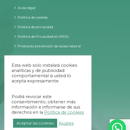
Aviso legal
Política de cookies
Política de privacidad
Política de Privacidad en RRSS
Protocolo prevención de acoso laboral
CONTACTO
Esta web solo instalará cookies
analíticas y de publicidad
comportamental si usted lo
acepta expresamente.
09:00 - 20:00 ininterrumpido
Podrá revocar este
984 707 034
consentimiento, obtener más
información e informarse de sus
654 639 769
derechos en la
Política de cookies
info@helycis.com
Ajustes
Aceptar las cookies