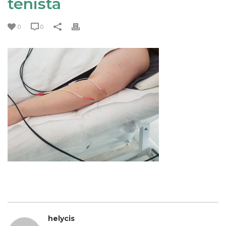
tenista
0
0
helycis