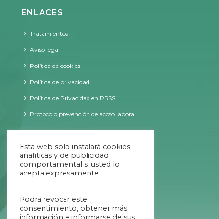
ENLACES
Tratamientos
Aviso legal
Política de cookies
Política de privacidad
Política de Privacidad en RRSS
Protocolo prevención de acoso laboral
CONTACTO
Esta web solo instalará cookies
analíticas y de publicidad
comportamental si usted lo
acepta expresamente.
09:00 - 20:00 ininterrumpido
Podrá revocar este
984 707 034
consentimiento, obtener más
información e informarse de sus