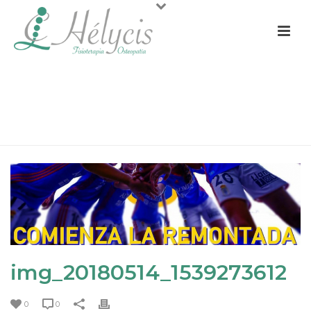
IMG_20180514_1539273612
PORTADA
»
UN FIN DE SEMANA EN EL PLAYOFF DEL REAL
OVIEDO FEMENINO
»
IMG_20180514_1539273612
img_20180514_1539273612
0
0