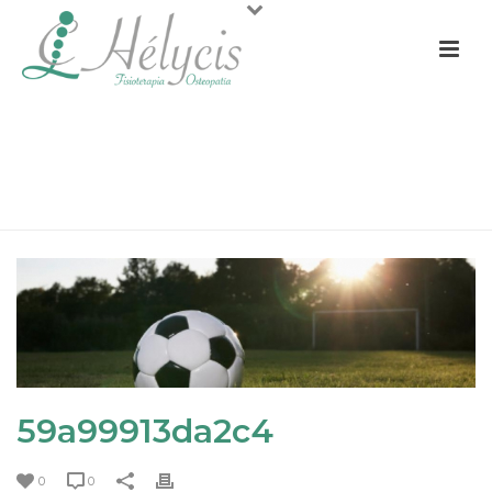
59A99913DA2C4
PORTADA
»
FÚTBOL Y FISIOTERAPIA, COMPAÑEROS
INSEPARABLES
»
59A99913DA2C4
59a99913da2c4
0
0