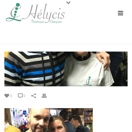
PORTADA
»
KILÓMETROS SOLIDARIOS
0
0