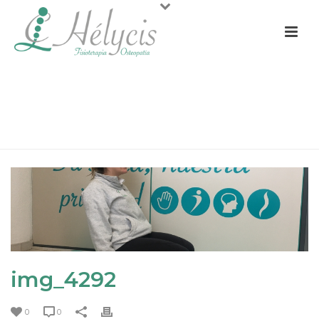
IMG_4292
PORTADA
»
ESTIRAMIENTOS DE MIEMBROS INFERIORES
»
IMG_4292
img_4292
0
0