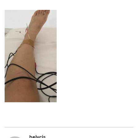
helycis