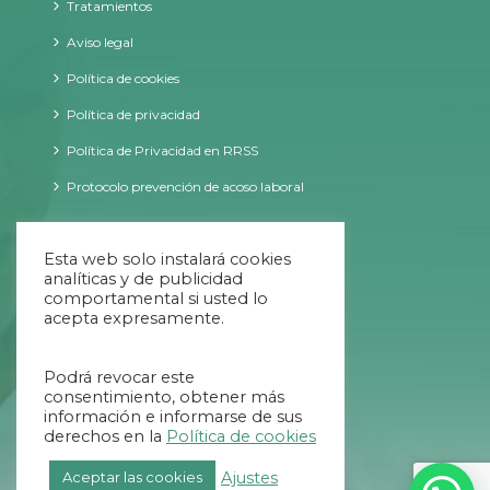
Tratamientos
Aviso legal
Política de cookies
Política de privacidad
Política de Privacidad en RRSS
Protocolo prevención de acoso laboral
CONTACTO
Esta web solo instalará cookies
analíticas y de publicidad
comportamental si usted lo
acepta expresamente.
09:00 - 20:00 ininterrumpido
Podrá revocar este
984 707 034
consentimiento, obtener más
información e informarse de sus
654 639 769
derechos en la
Política de cookies
info@helycis.com
Ajustes
Aceptar las cookies