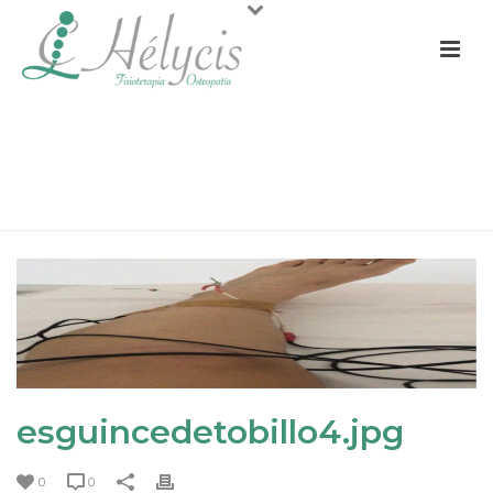
ESGUINCEDETOBILLO4.JPG
PORTADA
»
ESGUINCE DE TOBILLO. CASO CLÍNICO I
»
ESGUINCEDETOBILLO4.JPG
esguincedetobillo4.jpg
0
0