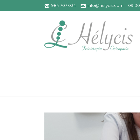
984 707 034
info@helycis.com
09:00 
INDIBA-2