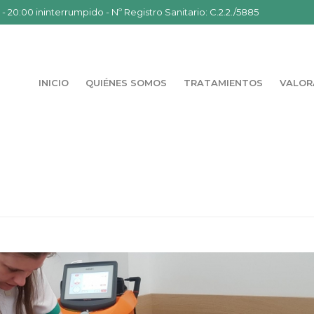
- 20:00 ininterrumpido - Nº Registro Sanitario: C.2.2./5885
INICIO
QUIÉNES SOMOS
TRATAMIENTOS
VALOR
PORTADA
»
¿CÓM