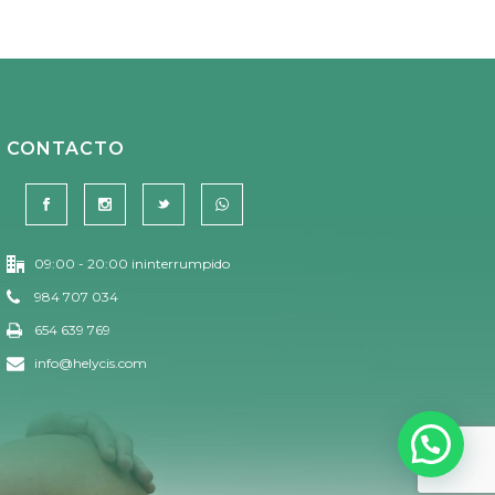
CONTACTO
09:00 - 20:00 ininterrumpido
984 707 034
654 639 769
info@helycis.com