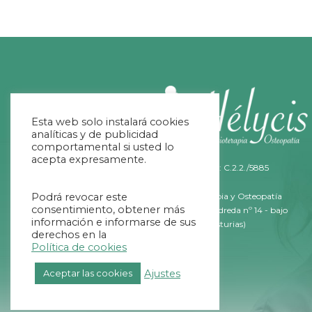
Esta web solo instalará cookies
analíticas y de publicidad
comportamental si usted lo
acepta expresamente.
Nº Registro Sanitario: C.2.2./5885
Podrá revocar este
Helycis Fisioterapia y Osteopatía
consentimiento, obtener más
C/ Fernández Ladreda nº 14 - bajo
información e informarse de sus
33011 Oviedo (Asturias)
derechos en la
Política de cookies
Ajustes
Aceptar las cookies