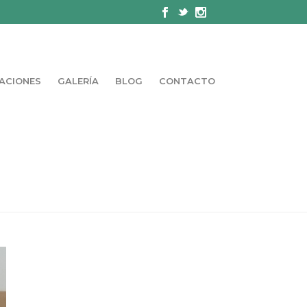
ACIONES
GALERÍA
BLOG
CONTACTO
O VIVIR CON UNA HERNIA DISCAL?
»
INDIBA-2