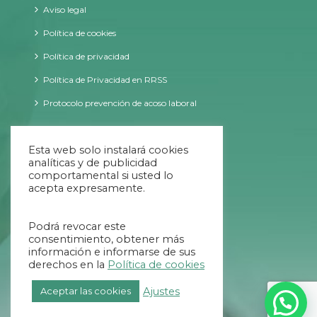
Aviso legal
Política de cookies
Política de privacidad
Política de Privacidad en RRSS
Protocolo prevención de acoso laboral
CONTACTO
Esta web solo instalará cookies
analíticas y de publicidad
comportamental si usted lo
acepta expresamente.
09:00 - 20:00 ininterrumpido
Podrá revocar este
984 707 034
consentimiento, obtener más
información e informarse de sus
654 639 769
derechos en la
Política de cookies
info@helycis.com
Ajustes
Aceptar las cookies