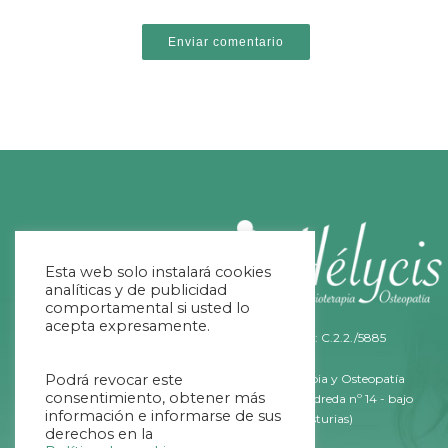
Esta web solo instalará cookies
analíticas y de publicidad
comportamental si usted lo
acepta expresamente.
Nº Registro Sanitario: C.2.2./5885
Podrá revocar este
Helycis Fisioterapia y Osteopatía
consentimiento, obtener más
C/ Fernández Ladreda nº 14 - bajo
información e informarse de sus
33011 Oviedo (Asturias)
derechos en la