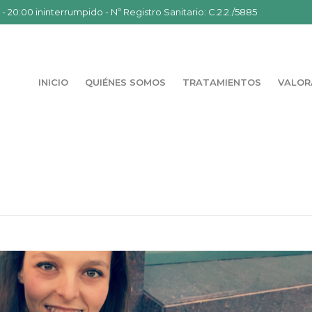
- 20:00 ininterrumpido - Nº Registro Sanitario: C.2.2./5885
INICIO
QUIÉNES SOMOS
TRATAMIENTOS
VALOR
Y OSTEOPATÍA CUMPLE 3 AÑOS
SIOTERAPIA: LA HISTORIA DE UN SUEÑO HECHO REALIDAD
»
HÉLYCIS 