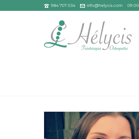
984 707 034
info@helycis.com
09:00 
HÉLYCIS FISIOTERAPIA 
PORTADA
»
HÉLYCIS FI