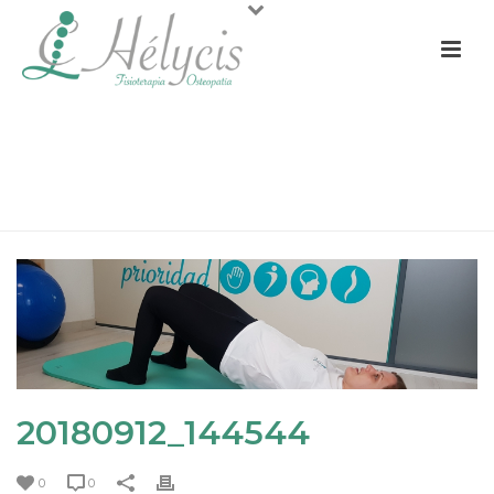
20180912_144544
PORTADA
»
OLVÍDATE DEL DOLOR LUMBAR CON ESTOS 10
CONSEJOS
»
20180912_144544
20180912_144544
0
0