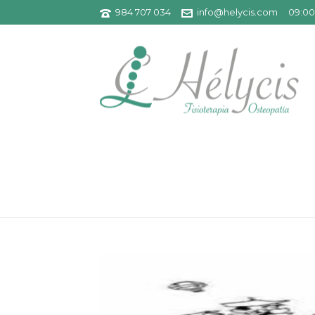
984 707 034
info@helycis.com
09:00 
ESPICHA-EL-EDRAU