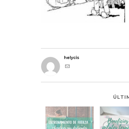
helycis
ÚLTI