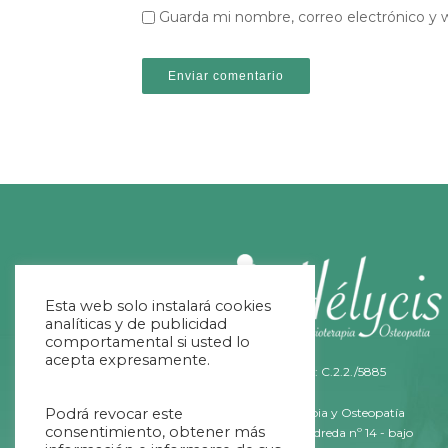
Guarda mi nombre, correo electrónico y 
Esta web solo instalará cookies
analíticas y de publicidad
comportamental si usted lo
acepta expresamente.
Nº Registro Sanitario: C.2.2./5885
Podrá revocar este
Helycis Fisioterapia y Osteopatía
consentimiento, obtener más
C/ Fernández Ladreda nº 14 - bajo