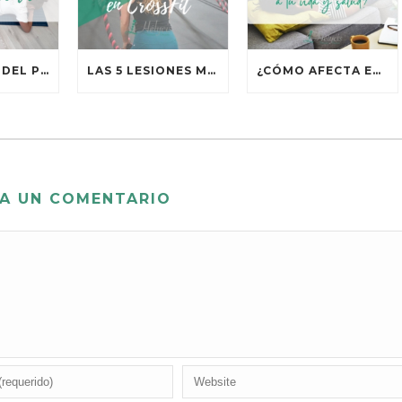
BENEFICIOS DEL PILATES TERAPÉUTICO
LAS 5 LESIONES MÁS COMUNES EN CROSSFIT
¿CÓMO AFECTA EL SEDENTARISMO A TU VIDA Y TU SALUD?
A UN COMENTARIO