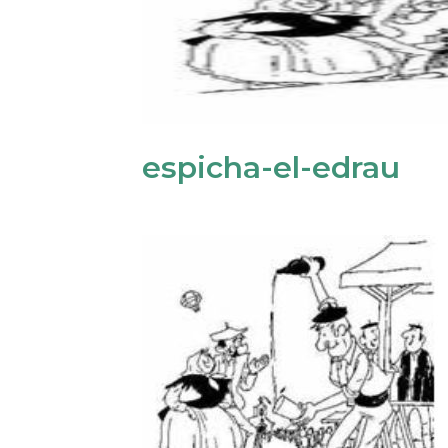
espicha-el-edrau