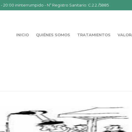
- 20:00 ininterrumpido - Nº Registro Sanitario: C.2.2./5885
INICIO
QUIÉNES SOMOS
TRATAMIENTOS
VALOR
PORTADA
»
¿POR QUÉ EN PRIMAVERA 