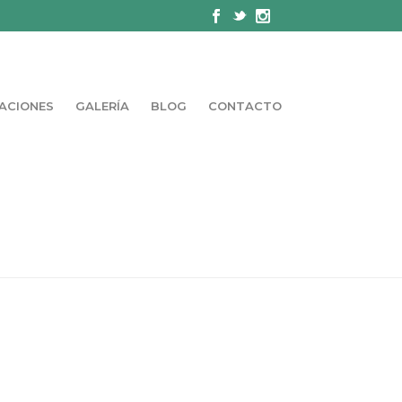
ACIONES
GALERÍA
BLOG
CONTACTO
LA SANGRE SE ALTERA?
»
ESPICHA-EL-EDRAU