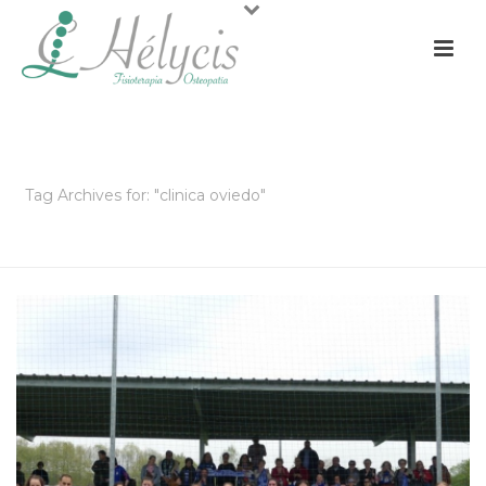
ARCHIVOS
Tag Archives for: "clinica oviedo"
PORTADA
»
CLINICA OVIEDO