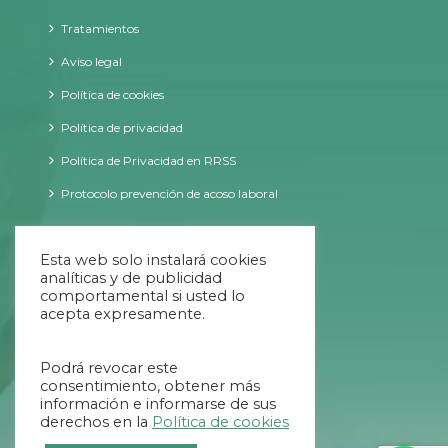
Tratamientos
Aviso legal
Política de cookies
Política de privacidad
Política de Privacidad en RRSS
Protocolo prevención de acoso laboral
CONTACTO
Esta web solo instalará cookies
analíticas y de publicidad
comportamental si usted lo
acepta expresamente.
09:00 - 20:00 ininterrumpido
Podrá revocar este
984 707 034
consentimiento, obtener más
información e informarse de sus
654 639 769
derechos en la
Política de cookies
info@helycis.com