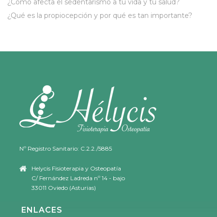
¿Cómo afecta el sedentarismo a tu vida y tu salud?
¿Qué es la propiocepción y por qué es tan importante?
Nº Registro Sanitario: C.2.2./5885
Helycis Fisioterapia y Osteopatía
C/ Fernández Ladreda nº 14 - bajo
33011 Oviedo (Asturias)
ENLACES