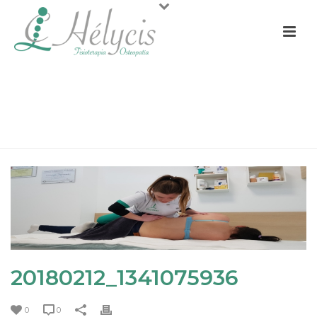
20180212_1341075936
PORTADA
»
TERAPIA MANUAL, MUCHO MÁS QUE MASAJES
»
20180212_1341075936
20180212_1341075936
0
0