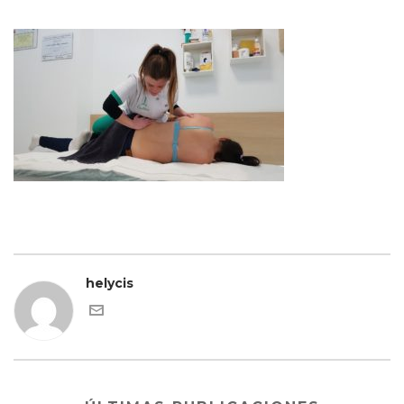
helycis