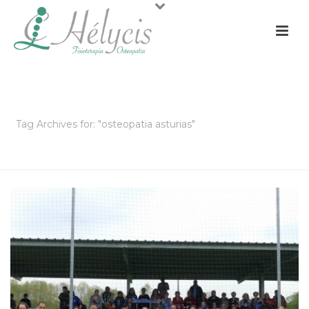
ARCHIVOS
Tag Archives for: "osteopatia asturias"
PORTADA
»
OSTEOPATIA ASTURIAS