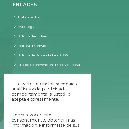
ENLACES
Tratamientos
Aviso legal
Política de cookies
Política de privacidad
Política de Privacidad en RRSS
Protocolo prevención de acoso laboral
CONTACTO
Esta web solo instalará cookies
analíticas y de publicidad
comportamental si usted lo
acepta expresamente.
09:00 - 20:00 ininterrumpido
Podrá revocar este
984 707 034
consentimiento, obtener más
información e informarse de sus
654 639 769