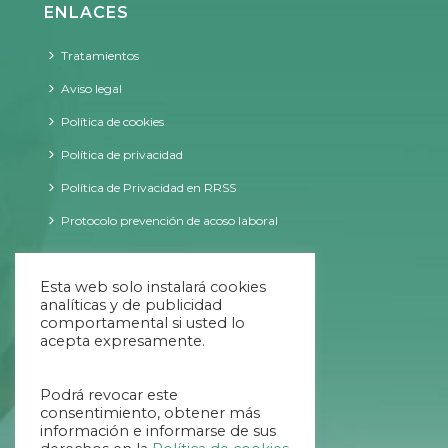
ENLACES
Tratamientos
Aviso legal
Política de cookies
Política de privacidad
Política de Privacidad en RRSS
Protocolo prevención de acoso laboral
CONTACTO
Esta web solo instalará cookies
analíticas y de publicidad
comportamental si usted lo
acepta expresamente.
09:00 - 20:00 ininterrumpido
Podrá revocar este
984 707 034
consentimiento, obtener más
información e informarse de sus
654 639 769