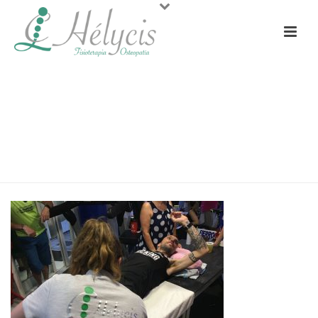
HÉLYCIS FISIOTERAPIA
OSTEOPATÍA – 12 HORAS X
ASEMPA L’ENTREGU
PORTADA
»
GALERÍA
»
HÉLYCIS FISIOTERAPIA OSTEOPATÍA – 12
HORAS X ASEMPA L’ENTREGU