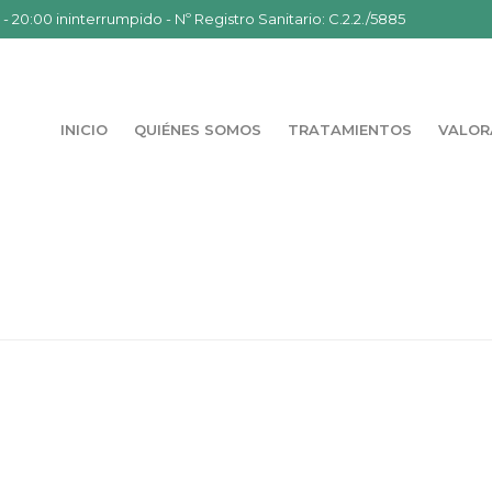
- 20:00 ininterrumpido - Nº Registro Sanitario: C.2.2./5885
INICIO
QUIÉNES SOMOS
TRATAMIENTOS
VALOR
PORT