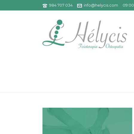
984 707 034
info@helycis.com
09:00 
BG-QUIENES-SOMOS