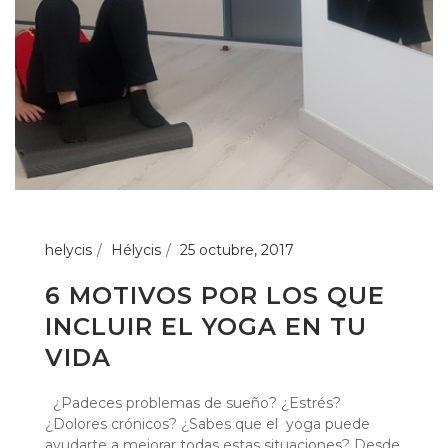
helycis
Hélycis
25 octubre, 2017
6 MOTIVOS POR LOS QUE
INCLUIR EL YOGA EN TU
VIDA
¿Padeces problemas de sueño? ¿Estrés?
¿Dolores crónicos? ¿Sabes que el yoga puede
ayudarte a mejorar todas estas situaciones? Desde