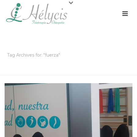
ARCHIVOS
Tag Archives for: "fuerza"
PORTADA
»
FUERZA