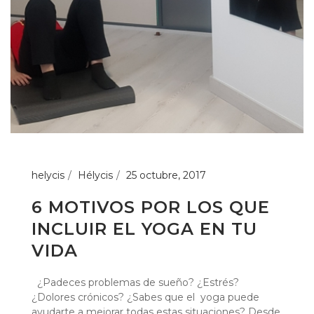
helycis
Hélycis
25 octubre, 2017
6 MOTIVOS POR LOS QUE
INCLUIR EL YOGA EN TU
VIDA
¿Padeces problemas de sueño? ¿Estrés?
¿Dolores crónicos? ¿Sabes que el yoga puede
ayudarte a mejorar todas estas situaciones? Desde