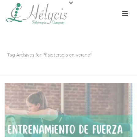
ARCHIVOS
Tag Archives for: "fisioterapia en verano"
PORTADA
»
FISIOTERAPIA EN VERANO