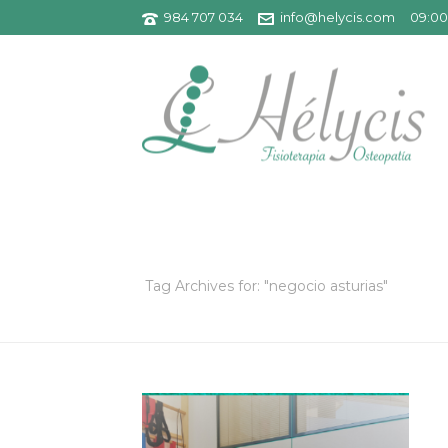
984 707 034
info@helycis.com
09:00 
ARCHIVOS
Tag Archives for: "negocio asturias"