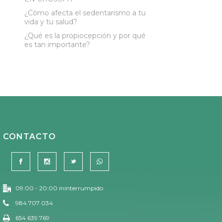
¿Cómo afecta el sedentarismo a tu
vida y tu salud?
¿Qué es la propiocepción y por qué
es tan importante?
CONTACTO
09:00 - 20:00 ininterrumpido
984 707 034
654 639 769