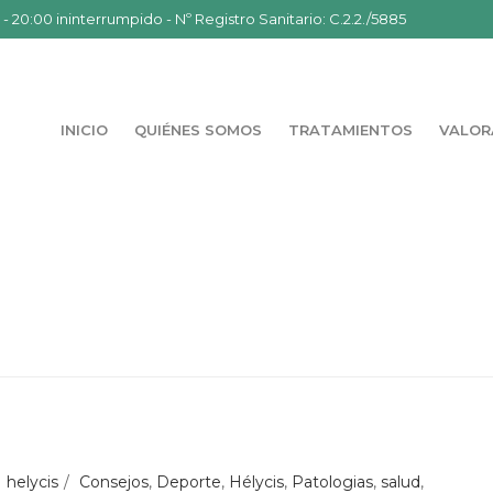
- 20:00 ininterrumpido - Nº Registro Sanitario: C.2.2./5885
INICIO
QUIÉNES SOMOS
TRATAMIENTOS
VALOR
helycis
Consejos
,
Deporte
,
Hélycis
,
Patologias
,
salud
,