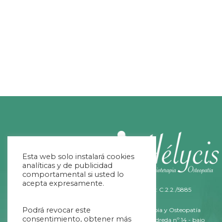
Esta web solo instalará cookies
analíticas y de publicidad
comportamental si usted lo
acepta expresamente.
Nº Registro Sanitario: C.2.2./5885
Podrá revocar este
Helycis Fisioterapia y Osteopatía
consentimiento, obtener más
C/ Fernández Ladreda nº 14 - bajo