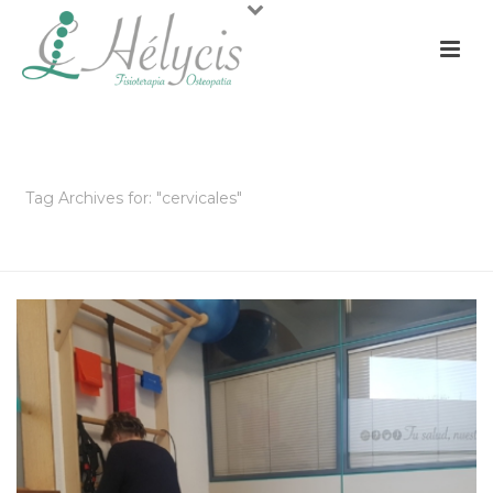
ARCHIVOS
Tag Archives for: "cervicales"
PORTADA
»
CERVICALES