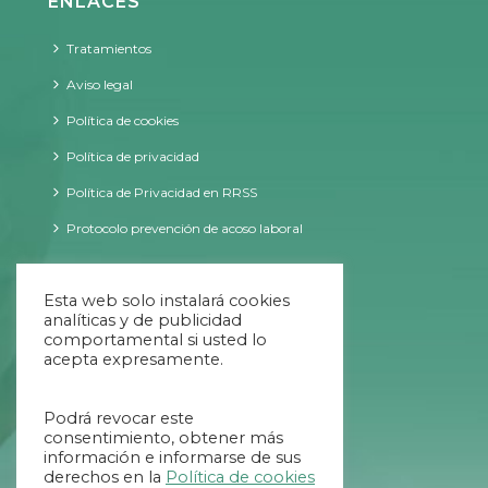
ENLACES
Tratamientos
Aviso legal
Política de cookies
Política de privacidad
Política de Privacidad en RRSS
Protocolo prevención de acoso laboral
CONTACTO
Esta web solo instalará cookies
analíticas y de publicidad
comportamental si usted lo
acepta expresamente.
09:00 - 20:00 ininterrumpido
Podrá revocar este
984 707 034
consentimiento, obtener más
información e informarse de sus
654 639 769
derechos en la
Política de cookies