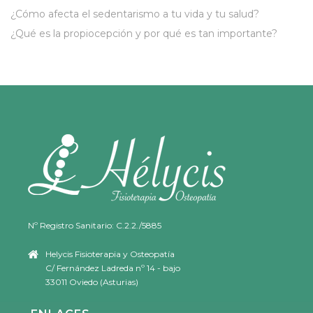
¿Cómo afecta el sedentarismo a tu vida y tu salud?
¿Qué es la propiocepción y por qué es tan importante?
Nº Registro Sanitario: C.2.2./5885
Helycis Fisioterapia y Osteopatía
C/ Fernández Ladreda nº 14 - bajo
33011 Oviedo (Asturias)