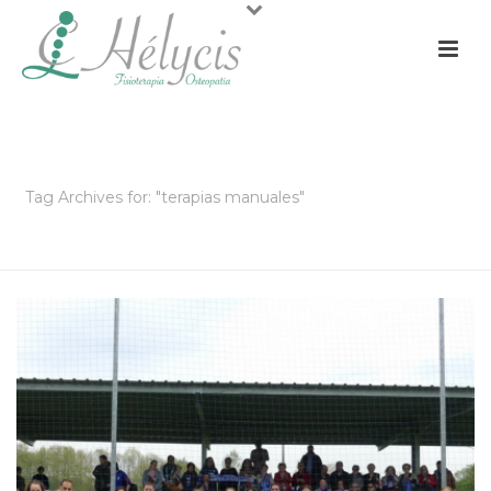
ARCHIVOS
Tag Archives for: "terapias manuales"
PORTADA
»
TERAPIAS MANUALES